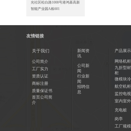
光社区松白路1008号港鸿基高新
智能产业园A栋601
.
友情链接
关于我们
新闻资
产品展示
讯
网络机柜
公司简介
公司新
九折型材
工厂实力
闻
柜
资质认证
行业新
微模块冷
闻
商标注册
航空机柜
招聘信
质量保证书
息
监控电视
首页公司简
室内室外
介
充电桩
岗亭
工厂规模